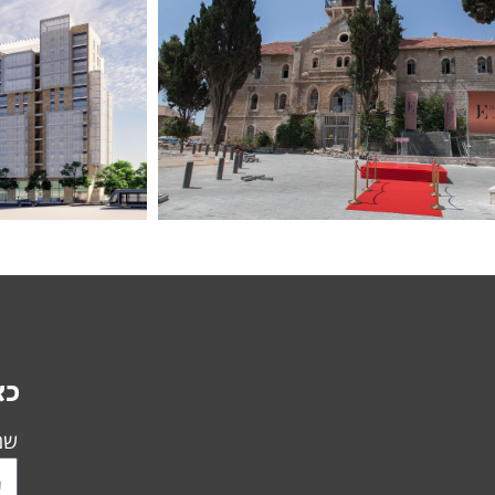
כא
שם