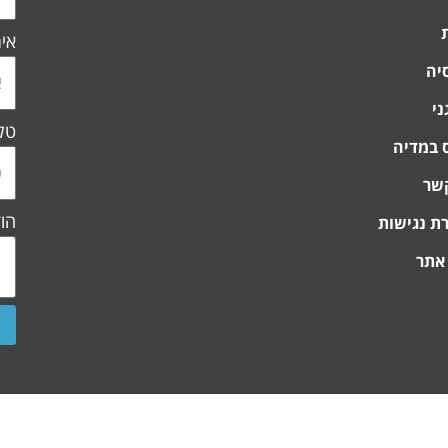
אימ
יה
ני
טלפ
 במדיה
קשר
הו
ת נגישות
אתר
 שמורות לקוביס © פיתוח ועיצוב אתרים
Webnoise