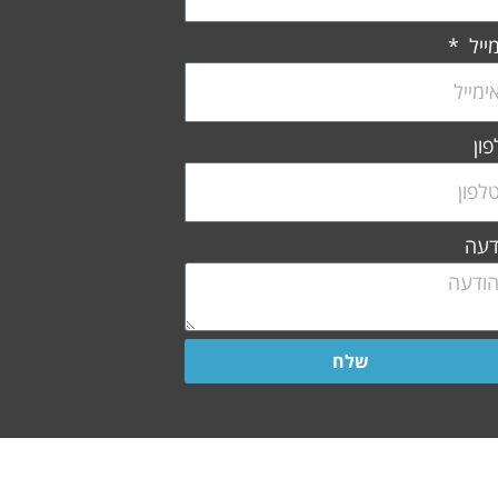
ייל
ון
דעה
שלח