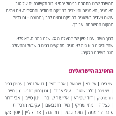
המשרד שלנו מתמחה בניהול יחסי ציבור תקשורתיים של טובי
האומנים, האומניות והיוצרים במוזיקה היהודית והחסידית. אם את/ה
עושה צעדים ראשונים במוזיקה ורוצה לפרוץ החוצה – זה בדיוק
המקום המשפחתי עבורך.
ברוך השם, עם ניסיון של למעלה מ 20 שנה בתחום, לא פלא
שהקוביסיה היא בית לאומנים ומוזיקאים רבים מישראל ומהעולם.
הנה רשימה חלקית:
החטיבה הישראלית:
|
ישי ריבו | עקיבא
שמואל | אהרן רזאל | דניאל זמיר | עמירן דביר
| שי וינר | זלמן שטוב | עילי אבידני | זנו (נחמן זוננשיין) | חיים
דוד שפירא |
אליעזר שוובר | ינון טייב | אבי דרור
דוד סרסיק |
| כצל'ה | מתי שריקי | מיקי רוזנבאום | עקיבא מרגליות |
עובדיה חממה | מאיר גבאי | דוד זגה | צחי קליין | יוסף פקר