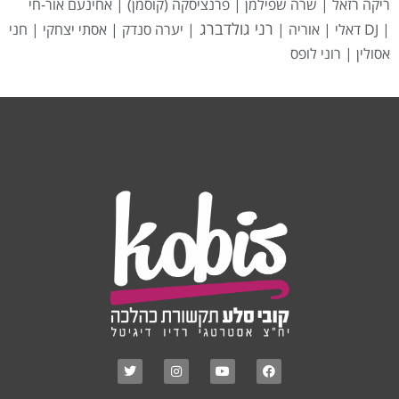
ריקה רזאל | שרה שפילמן | פרנציסקה (קוסמן) | אחינעם אור-חי
רני גולדברג
|
DJ דאלי | אוריה |
| יערה סנדק | אסתי יצחקי | חני
אסולין | רוני לופס
T
I
Y
F
w
n
o
a
i
s
u
c