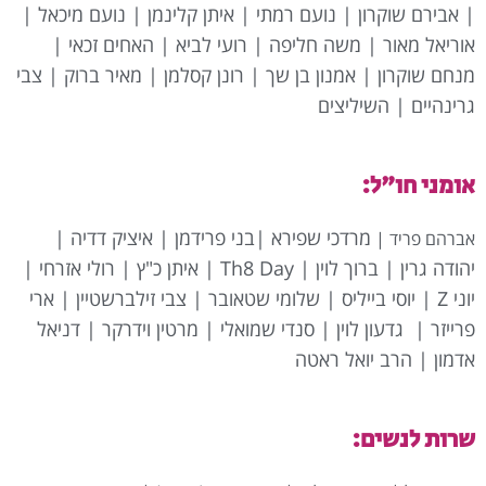
| אבירם שוקרון | נועם רמתי | איתן קלינמן | נועם מיכאל |
אוריאל מאור | משה חליפה | רועי לביא | האחים זכאי |
מנחם שוקרון | אמנון בן שך | רונן קסלמן | מאיר ברוק | צבי
גרינהיים | השיליצים
אומני חו"ל:
מרדכי שפירא |
בני פרידמן | איציק דדיה |
אברהם פריד |
יהודה גרין | ברוך לוין |
Th8 Day |
איתן כ"ץ |
רולי אזרחי |
יוני Z | יוסי בייליס | שלומי שטאובר | צבי זילברשטיין | ארי
פרייזר |
גדעון לוין | סנדי שמואלי
| מרטין וידרקר | דניאל
אדמון | הרב יואל ראטה
שרות לנשים: